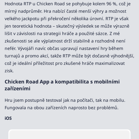
Hodnota RTP u Chicken Road se pohybuje kolem 96 %, což je
mírný nadprůměr. Hra nabízí časté menší výhry a možnost
velkého jackpotu při překročení několika úrovní. RTP je však
jen teoretická hodnota – skutečný výsledek se může výrazně
lišit v závislosti na strategii hráče a použité sázce. Z mé
zkušenosti se ale výplatnost drží stabilně a rozhodně není
nefér. Vývojáři navíc občas upravují nastavení hry během
turnajů a promo akcí, takže RTP může být dočasně výhodnější,
což je ideální příležitost pro zkušené hráče maximalizovat
zisk.
Chicken Road App a kompatibilita s mobilními
zařízeními
Hru jsem postupně testoval jak na počítači, tak na mobilu.
Fungovala na obou zařízeních naprosto bez problémů.
iOS