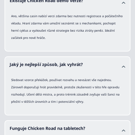
Existuje Chicken Road demo verze?
Ano, většina casin nabízí verzi zdarma bez nutnosti registrace a počátečního
vkladu. Hraní zdarma vám umožní seznámit se s mechanikami, pochopit
herní cyklus a vyzkoušet různé strategie bez rizika ztráty peněz. Ideální
začátek pro nové hráče.
Jaký je nejlepší způsob, jak vyhrát?
Sledovat vzorce překážek, používat rozvahu a nevsázet vše najednou.
Zároveň doporučuji hrát pravidelně, protože zkušenosti v této hře opravdu
rozhodují. Učení dělá mistra, a proto trénink zásadně zvyšuje vaši šanci na
přežití v těžších úrovních a tím i potenciální výhry.
Funguje Chicken Road na tabletech?