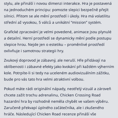
stylu, ale přináší i novou dimenzi interakce. Hra je postavená
na jednoduchém principu: pomozte slepici bezpečně přejít
silnici. Přitom se ale mění prostředí i úkoly. Hra má volatilitu
střední až vysokou, 5 válců a unikátní “mission” systém.
Grafické zpracování je velmi povedené, animace jsou plynulé
a detailní. Herní prostředí se dynamicky mění podle postupu
slepice hrou. Nejde jen o estetiku – proměnlivé prostředí
ovlivňuje i samotnou strategii hry.
Zvukový doprovod je zábavný, ale neruší. Hře přidávají na
oblíbenosti i zábavné efekty jako kvokání při každém výherním
kole. Potrpíte-li si tedy na uceleném audiovizuálním zážitku,
bude pro vás tato hra velmi atraktivní volbou.
Pokud máte rádi originální nápady, neotřelý vizuál a zároveň
chcete zažít trochu adrenalinu, Chicken Crossing Road
hazardní hra by rozhodně neměla chybět ve vašem výběru.
Zaručeně překvapí úplného začátečníka, ale i zkušeného
hráče. Následující Chicken Road recenze přináší vše