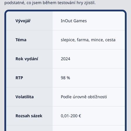
podstatné, co jsem během testování hry zjistil.
Vývojář
InOut Games
Téma
slepice, farma, mince, cesta
Rok vydání
2024
RTP
98 %
Volatilita
Podle úrovně obtížnosti
Rozsah sázek
0,01-200 €