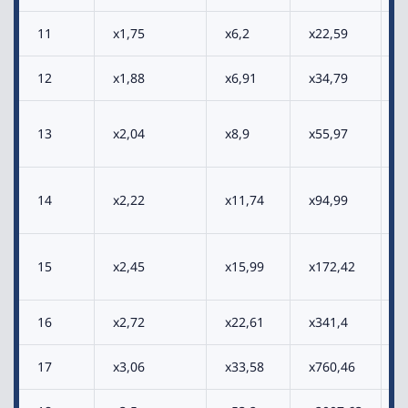
11
x1,75
x6,2
x22,59
x
12
x1,88
x6,91
x34,79
x
x
13
x2,04
x8,9
x55,97
3
x
14
x2,22
x11,74
x94,99
4
x
15
x2,45
x15,99
x172,42
2
16
x2,72
x22,61
x341,4
–
17
x3,06
x33,58
x760,46
–