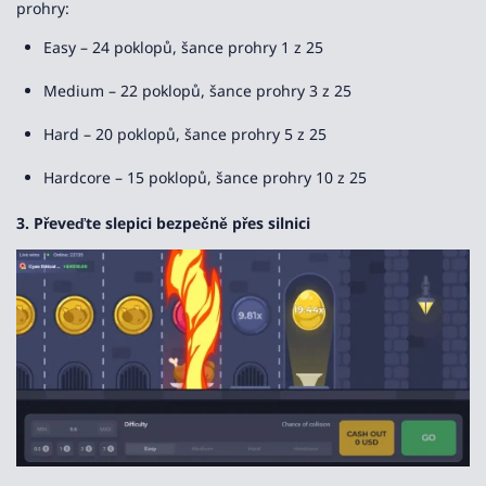
prohry:
Easy – 24 poklopů, šance prohry 1 z 25
Medium – 22 poklopů, šance prohry 3 z 25
Hard – 20 poklopů, šance prohry 5 z 25
Hardcore – 15 poklopů, šance prohry 10 z 25
3. Převeďte slepici bezpečně přes silnici