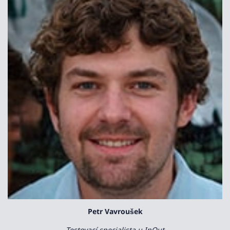
Petr Vavroušek
Testovací specialista u InOut