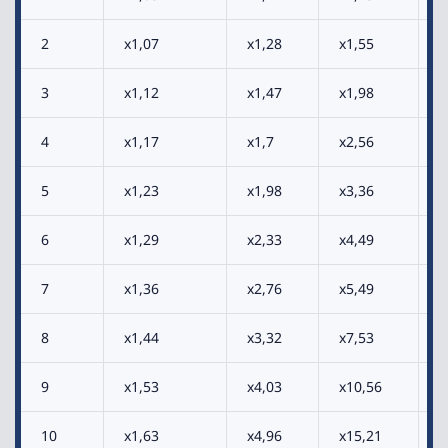
2
x1,07
x1,28
x1,55
x
3
x1,12
x1,47
x1,98
x
4
x1,17
x1,7
x2,56
x
5
x1,23
x1,98
x3,36
x
6
x1,29
x2,33
x4,49
x
7
x1,36
x2,76
x5,49
x
8
x1,44
x3,32
x7,53
x
9
x1,53
x4,03
x10,56
x
10
x1,63
x4,96
x15,21
x