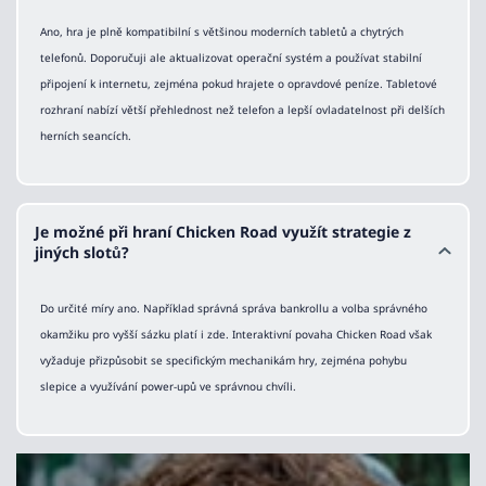
Ano, hra je plně kompatibilní s většinou moderních tabletů a chytrých
telefonů. Doporučuji ale aktualizovat operační systém a používat stabilní
připojení k internetu, zejména pokud hrajete o opravdové peníze. Tabletové
rozhraní nabízí větší přehlednost než telefon a lepší ovladatelnost při delších
herních seancích.
Je možné při hraní Chicken Road využít strategie z
jiných slotů?
Do určité míry ano. Například správná správa bankrollu a volba správného
okamžiku pro vyšší sázku platí i zde. Interaktivní povaha Chicken Road však
vyžaduje přizpůsobit se specifickým mechanikám hry, zejména pohybu
slepice a využívání power-upů ve správnou chvíli.