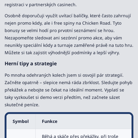
registraci v partnerských casinech.
Osobně doporučuji využít uvítací balíčky, které často zahrnují
nejen promo kódy, ale i free spiny na Chicken Road. Tyto
bonusy se velmi hodí pro prvotní seznámení se hrou.
Nezapomeňte sledovat ani sezónní promo akce, aby vám
neunikly speciální kódy a turnaje zaměřené právě na tuto hru.
Můžete si tak zajistit výhodnější podmínky a lepší výhry.
Herní tipy a strategie
Po mnoha odehraných kolech jsem si osvojil pár strategií.
Začněte opatrně – slepice nemá ráda zbrklost. Sledujte pohyb
překážek a nebojte se čekat na ideální moment. Vyplatí se
taky vyzkoušet si demo verzi předtím, než začnete sázet
skutečné peníze.
Symbol
Funkce
Běhá a skáče přes překážky, při troše